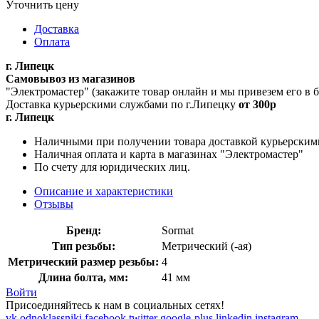
Уточнить цену
Доставка
Оплата
г. Липецк
Самовывоз из магазинов
"Электромастер" (закажите товар онлайн и мы привезем его в
Доставка курьерскими службами по г.Липецку
от 300р
г. Липецк
Наличными при получении товара доставкой курьерским
Наличная оплата и карта в магазинах "Электромастер"
По счету для юридических лиц.
Описание и характеристики
Отзывы
Бренд:
Sormat
Тип резьбы:
Метрический (-ая)
Метрический размер резьбы:
4
Длина болта, мм:
41 мм
Войти
Присоединяйтесь к нам в социальных сетях!
vk
odnoklassniki
facebook
twitter
google-plus
linkedin
instagram