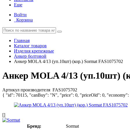
Еще
Войти
Корзина
Главная
Каталог товаров
Изделия крепежные
Анкер болтовой
Анкер MOLA 4/13 (уп.10шт) (кор.) Sormat FAS1075702
Анкер MOLA 4/13 (уп.10шт) (
Артикул производителя
FAS1075702
{ "id": 70115, "canBuy": "N", "price": 0, "priceOld": 0, "economy":
[]
Бренд:
Sormat