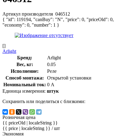
Артикул производителя
046512
{ "id": 119194, "canBuy": "N", "price": 0, "priceOld": 0,
"economy": 0, "number": 1 }
[]
Arlight
Бренд:
Arlight
Вес, кг:
0.05
Исполнение:
Реле
Способ монтажа:
Открытой установки
Номинальный ток:
0 А
Единица измерения:
штук
Сохранить или поделиться с близкими:
Розничная цена
{{ priceOld | localeString }}
{{ price | localeString }}
/ шт
Экономия