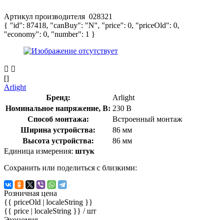
Артикул производителя
028321
{ "id": 87418, "canBuy": "N", "price": 0, "priceOld": 0,
"economy": 0, "number": 1 }
[]
Arlight
Бренд:
Arlight
Номинальное напряжение, В:
230 В
Способ монтажа:
Встроенный монтаж
Ширина устройства:
86 мм
Высота устройства:
86 мм
Единица измерения:
штук
Сохранить или поделиться с близкими:
Розничная цена
{{ priceOld | localeString }}
{{ price | localeString }}
/ шт
Экономия