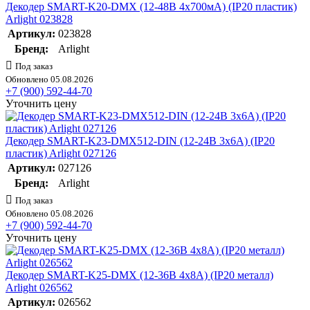
Декодер SMART-K20-DMX (12-48В 4х700мА) (IP20 пластик)
Arlight 023828
Артикул:
023828
Бренд:
Arlight
Под заказ
Обновлено 05.08.2026
+7 (900) 592-44-70
Уточнить цену
Декодер SMART-K23-DMX512-DIN (12-24В 3х6А) (IP20
пластик) Arlight 027126
Артикул:
027126
Бренд:
Arlight
Под заказ
Обновлено 05.08.2026
+7 (900) 592-44-70
Уточнить цену
Декодер SMART-K25-DMX (12-36В 4х8А) (IP20 металл)
Arlight 026562
Артикул:
026562