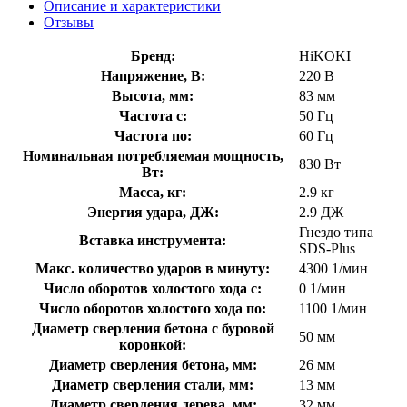
Описание и характеристики
Отзывы
Бренд:
HiKOKI
Напряжение, В:
220 В
Высота, мм:
83 мм
Частота с:
50 Гц
Частота по:
60 Гц
Номинальная потребляемая мощность,
830 Вт
Вт:
Масса, кг:
2.9 кг
Энергия удара, ДЖ:
2.9 ДЖ
Гнездо типа
Вставка инструмента:
SDS-Plus
Макс. количество ударов в минуту:
4300 1/мин
Число оборотов холостого хода с:
0 1/мин
Число оборотов холостого хода по:
1100 1/мин
Диаметр сверления бетона с буровой
50 мм
коронкой:
Диаметр сверления бетона, мм:
26 мм
Диаметр сверления стали, мм:
13 мм
Диаметр сверления дерева, мм:
32 мм