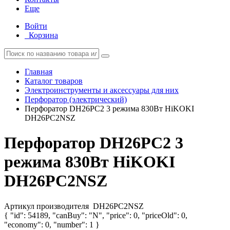
Еще
Войти
Корзина
Главная
Каталог товаров
Электроинструменты и аксессуары для них
Перфоратор (электрический)
Перфоратор DH26PC2 3 режима 830Вт HiKOKI
DH26PC2NSZ
Перфоратор DH26PC2 3
режима 830Вт HiKOKI
DH26PC2NSZ
Артикул производителя
DH26PC2NSZ
{ "id": 54189, "canBuy": "N", "price": 0, "priceOld": 0,
"economy": 0, "number": 1 }