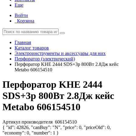
Еще
Войти
Корзина
Главная
Каталог товаров
Электроинструменты и аксессуары для них
Перфоратор (электрический)
Перфоратор KHE 2444 SDS+3р 800Вт 2.8Дж кейс
Metabo 606154510
Перфоратор KHE 2444
SDS+3р 800Вт 2.8Дж кейс
Metabo 606154510
Артикул производителя
606154510
{ "id": 42826, "canBuy": "N", "price": 0, "priceOld": 0,
"economy": 0, "number": 1 }