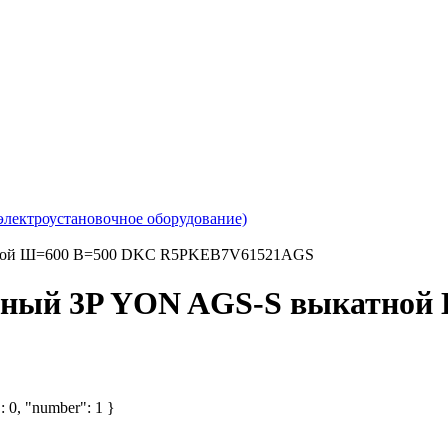
электроустановочное оборудование)
тной Ш=600 В=500 DKC R5PKEB7V61521AGS
ьный 3P YON AGS-S выкатной
: 0, "number": 1 }