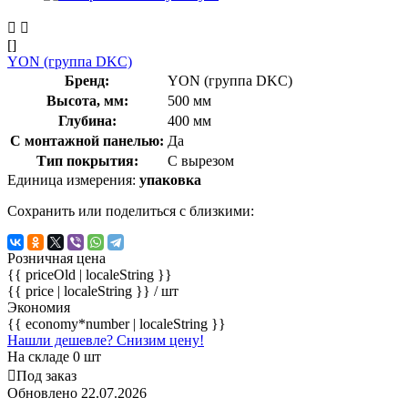
[]
YON (группа DKC)
Бренд:
YON (группа DKC)
Высота, мм:
500 мм
Глубина:
400 мм
С монтажной панелью:
Да
Тип покрытия:
С вырезом
Единица измерения:
упаковка
Сохранить или поделиться с близкими:
Розничная цена
{{ priceOld | localeString }}
{{ price | localeString }}
/ шт
Экономия
{{ economy*number | localeString }}
Нашли дешевле? Снизим цену!
На складе 0 шт
Под заказ
Обновлено 22.07.2026