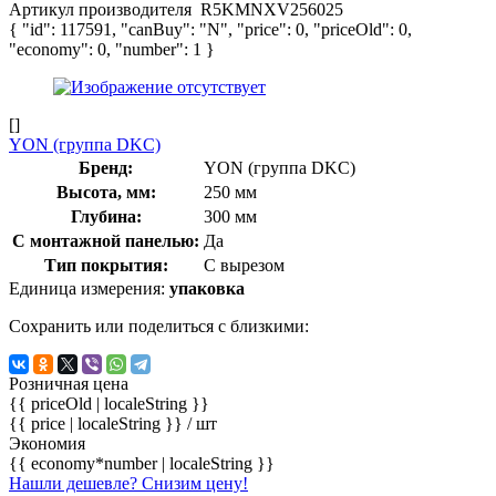
Артикул производителя
R5KMNXV256025
{ "id": 117591, "canBuy": "N", "price": 0, "priceOld": 0,
"economy": 0, "number": 1 }
[]
YON (группа DKC)
Бренд:
YON (группа DKC)
Высота, мм:
250 мм
Глубина:
300 мм
С монтажной панелью:
Да
Тип покрытия:
С вырезом
Единица измерения:
упаковка
Сохранить или поделиться с близкими:
Розничная цена
{{ priceOld | localeString }}
{{ price | localeString }}
/ шт
Экономия
{{ economy*number | localeString }}
Нашли дешевле? Снизим цену!