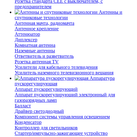
Розетка стандарта СЕЕ с выключателем, с
предохранителем
Антенны и
спутниковые технологии
Антенная мачта, радиомачта
Антенное крепление
Аттенюатор
Диплексер
Комнатная антенна
Наземные антенны
Ответвитель и разветвитель
Розетка антенная TV
Усилители для кабельного телевидения
Усилитель наземного телевизионного вещания
Аппаратура
пускорегулирующая
Аппарат пускорегулирующий
Аппарат пускорегулирующий электронный для
газоразрядных ламп
Балласт
Драйвер светодиодный
Компонент системы управления освещением
Конденсатор
Контроллер для светильников
Стартер/импульсно-зажигающее устройство