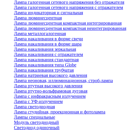
Лампа галогенная сетевого напряжения без отражателя
Лампа галогенная сетевого напряжения с отражателем
Лампа индикаторная и сигнальная
Лампа люминесцентная
Лампа люминесцентная компактная интегрированная
Лампа люминесцентная компактная неинтегрированная
Лампа металлогалогенная
Лампа накаливания в форме свечи
Лампа накаливания в форме шара
Лампа накаливания зеркальная
Лампа накаливания с отражателем
Лампа накаливания стандартная
Лампа накаливания типа Globe
Лампа накаливания трубчатая
Лампа натриевая высокого давления
Лампа неоновая, иллюминационная, строб-лампа
Лампа ртутная высокого давления
Лампа ртутно-вольфрамовая дуговая
Лампа с инфракрасным излучением
Лампа с УФ-излучением
Лампа светодиодная
Лампа студийная, проекционная и фотолампа
Лампы специальные
Модуль светодиодный
Светодиод одиночный