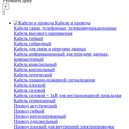
Уточнить цену
×
Кабели и провода
Кабели связи, телефонные, телекоммуникационные
Кабель высокого напряжения
Кабель гибкий
Кабель гибридный
Кабель для связи и передачи данных
Кабель информационный для передачи данных,
компьютерный
Кабель коаксиальный
Кабель контрольный
Кабель оптический
Кабель охранно-пожарной сигнализации
Кабель плоский
Кабель силовой
Кабель силовой < 1кВ для нестационарной прокладки
Кабель термопарный
Провод акустический
Провод гибкий
Провод неизолированный
Провод одножильный
Провод плоский для внутренней электропроводки