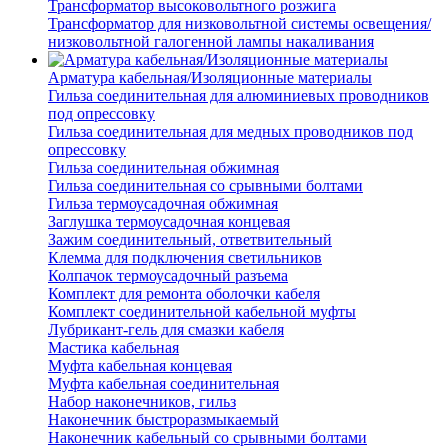
Трансформатор высоковольтного розжига
Трансформатор для низковольтной системы освещения/
низковольтной галогенной лампы накаливания
Арматура кабельная/Изоляционные материалы
Гильза соединительная для алюминиевых проводников
под опрессовку
Гильза соединительная для медных проводников под
опрессовку
Гильза соединительная обжимная
Гильза соединительная со срывными болтами
Гильза термоусадочная обжимная
Заглушка термоусадочная концевая
Зажим соединительный, ответвительный
Клемма для подключения светильников
Колпачок термоусадочный разъема
Комплект для ремонта оболочки кабеля
Комплект соединительной кабельной муфты
Лубрикант-гель для смазки кабеля
Мастика кабельная
Муфта кабельная концевая
Муфта кабельная соединительная
Набор наконечников, гильз
Наконечник быстроразмыкаемый
Наконечник кабельный со срывными болтами