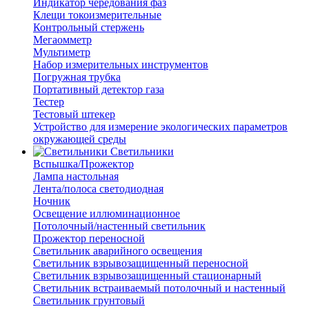
Индикатор чередования фаз
Клещи токоизмерительные
Контрольный стержень
Мегаомметр
Мультиметр
Набор измерительных инструментов
Погружная трубка
Портативный детектор газа
Тестер
Тестовый штекер
Устройство для измерение экологических параметров
окружающей среды
Светильники
Вспышка/Прожектор
Лампа настольная
Лента/полоса светодиодная
Ночник
Освещение иллюминационное
Потолочный/настенный светильник
Прожектор переносной
Светильник аварийного освещения
Светильник взрывозащищенный переносной
Светильник взрывозащищенный стационарный
Светильник встраиваемый потолочный и настенный
Светильник грунтовый