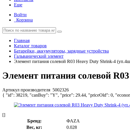
Еще
Войти
Корзина
Главная
Каталог товаров
Батарейки, аккумуляторы, зарядные устройства
Гальванический элемент
Элемент питания солевой R03 Heavy Duty Shrink-4 (уп.
Элемент питания солевой R03
Артикул производителя
5002326
{ "id": 38219, "canBuy": "Y", "price": 29.44, "priceOld": 0, "econo
[]
Бренд:
ФАZА
Вес, кг:
0.028