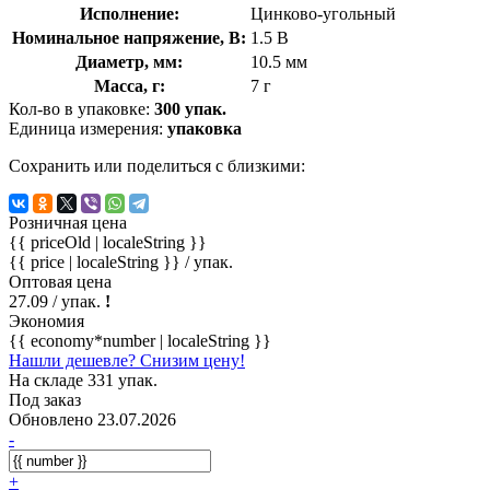
Исполнение:
Цинково-угольный
Номинальное напряжение, В:
1.5 В
Диаметр, мм:
10.5 мм
Масса, г:
7 г
Кол-во в упаковке:
300 упак.
Единица измерения:
упаковка
Сохранить или поделиться с близкими:
Розничная цена
{{ priceOld | localeString }}
{{ price | localeString }}
/ упак.
Оптовая цена
27.09
/ упак.
!
Экономия
{{ economy*number | localeString }}
Нашли дешевле? Снизим цену!
На складе 331 упак.
Под заказ
Обновлено 23.07.2026
-
+