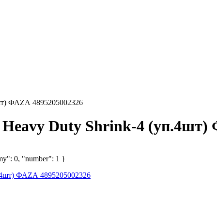
4шт) ФАZА 4895205002326
 Heavy Duty Shrink-4 (уп.4шт)
my": 0, "number": 1 }