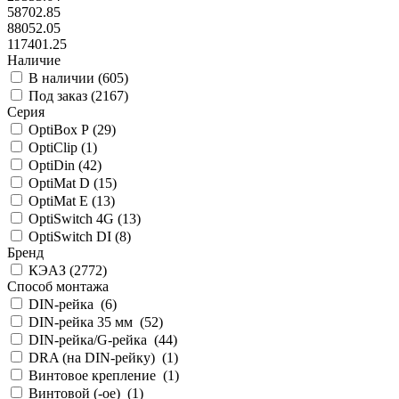
58702.85
88052.05
117401.25
Наличие
В наличии (
605
)
Под заказ (
2167
)
Серия
OptiBox P (
29
)
OptiClip (
1
)
OptiDin (
42
)
OptiMat D (
15
)
OptiMat E (
13
)
OptiSwitch 4G (
13
)
OptiSwitch DI (
8
)
Бренд
КЭАЗ (
2772
)
Способ монтажа
DIN-рейка (
6
)
DIN-рейка 35 мм (
52
)
DIN-рейка/G-рейка (
44
)
DRA (на DIN-рейку) (
1
)
Винтовое крепление (
1
)
Винтовой (-ое) (
1
)