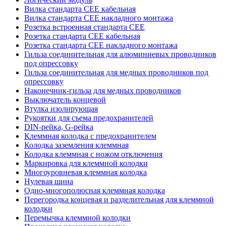
Вилка стандарта CEE кабельная
Вилка стандарта CEE накладного монтажа
Розетка встроенная стандарта CEE
Розетка стандарта СЕЕ кабельная
Розетка стандарта СЕЕ накладного монтажа
Гильза соединительная для алюминиевых проводников
под опрессовку
Гильза соединительная для медных проводников под
опрессовку
Наконечник-гильза для медных проводников
Выключатель концевой
Втулка изолирующая
Рукоятки для съема предохранителей
DIN-рейка, G-рейка
Клеммная колодка с предохранителем
Колодка заземления клеммная
Колодка клеммная с ножом отключения
Маркировка для клеммной колодки
Многоуровневая клеммная колодка
Нулевая шина
Одно-многополюсная клеммная колодка
Перегородка концевая и разделительная для клеммной
колодки
Перемычка клеммной колодки