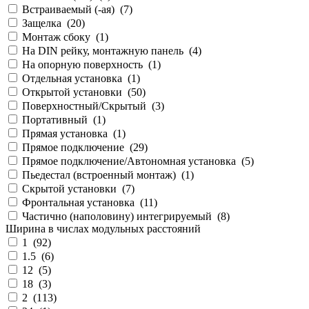
Встраиваемый (-ая) (
7
)
Защелка (
20
)
Монтаж сбоку (
1
)
На DIN рейку, монтажную панель (
4
)
На опорную поверхность (
1
)
Отдельная установка (
1
)
Открытой установки (
50
)
Поверхностный/Скрытый (
3
)
Портативный (
1
)
Прямая установка (
1
)
Прямое подключение (
29
)
Прямое подключение/Автономная установка (
5
)
Пьедестал (встроенный монтаж) (
1
)
Скрытой установки (
7
)
Фронтальная установка (
11
)
Частично (наполовину) интегрируемый (
8
)
Ширина в числах модульных расстояний
1 (
92
)
1.5 (
6
)
12 (
5
)
18 (
3
)
2 (
113
)