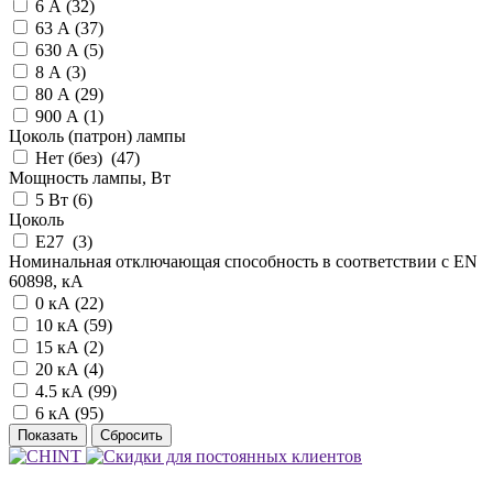
6 А (
32
)
63 А (
37
)
630 А (
5
)
8 А (
3
)
80 А (
29
)
900 А (
1
)
Цоколь (патрон) лампы
Нет (без) (
47
)
Мощность лампы, Вт
5 Вт (
6
)
Цоколь
E27 (
3
)
Номинальная отключающая способность в соответствии с EN
60898, кА
0 кА (
22
)
10 кА (
59
)
15 кА (
2
)
20 кА (
4
)
4.5 кА (
99
)
6 кА (
95
)