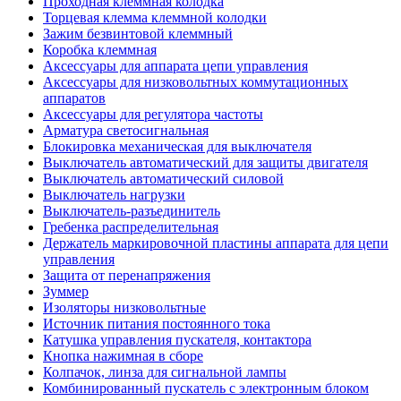
Проходная клеммная колодка
Торцевая клемма клеммной колодки
Зажим безвинтовой клеммный
Коробка клеммная
Аксессуары для аппарата цепи управления
Аксессуары для низковольтных коммутационных
аппаратов
Аксессуары для регулятора частоты
Арматура светосигнальная
Блокировка механическая для выключателя
Выключатель автоматический для защиты двигателя
Выключатель автоматический силовой
Выключатель нагрузки
Выключатель-разъединитель
Гребенка распределительная
Держатель маркировочной пластины аппарата для цепи
управления
Защита от перенапряжения
Зуммер
Изоляторы низковольтные
Источник питания постоянного тока
Катушка управления пускателя, контактора
Кнопка нажимная в сборе
Колпачок, линза для сигнальной лампы
Комбинированный пускатель с электронным блоком