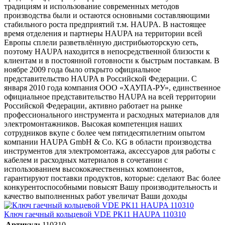
традициям и использование современных методов
производства были и остаются основными составляющими
стабильного роста предприятий т.м. HAUPA. В настоящее
время отделения и партнеры HAUPA на территории всей
Европы сплели разветвлённую дистрибьюторскую сеть,
поэтому HAUPA находится в непосредственной близости к
клиентам и в постоянной готовности к быстрым поставкам. В
ноябре 2009 года было открыто официальное
представительство HAUPA в Российской Федерации. С
января 2010 года компания ООО «ХАУПА-РУ», единственное
официальное представительство HAUPA на всей территории
Российской Федерации, активно работает на рынке
профессионального инструмента и расходных материалов для
электромонтажников. Высокая компетенция наших
сотрудников вкупе с более чем пятидесятилетним опытом
компании HAUPA GmbH & Co. KG в области производства
инструментов для электромонтажа, аксессуаров для работы с
кабелем и расходных материалов в сочетании с
использованием высококачественных компонентов,
гарантируют поставки продуктов, которые: сделают Вас более
конкурентоспособными повысят Вашу производительность и
качество выполненных работ увеличат Ваши доходы
Ключ гаечный кольцевой VDE РК11 HAUPA 110310
Артикул:
110310